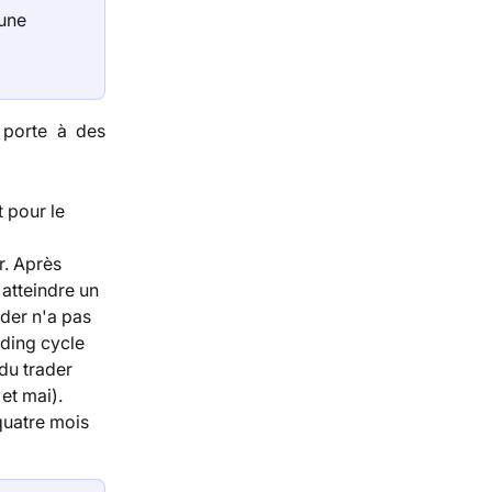
une 
 porte à des
 pour le 
r. Après 
 atteindre un 
ader n'a pas 
ading cycle 
du trader 
et mai). 
 quatre mois 