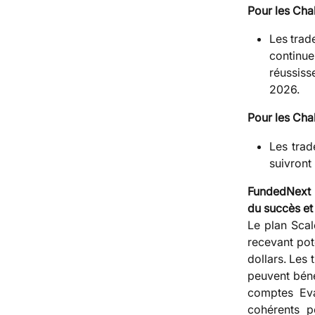
Pour les Chal
Les trad
continue
réussiss
2026.
Pour les Chal
Les trad
suivront
FundedNext p
du succès et 
Le plan Scale
recevant pote
dollars. Les 
peuvent béné
comptes Eval
cohérents p