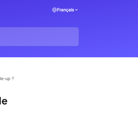
Français
le-up ?
de