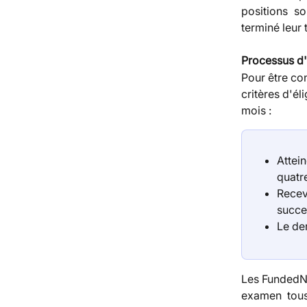
positions s
terminé leur 
Processus d'e
Pour être con
critères d'él
mois :
Attei
quatr
Recev
succe
Le der
Les FundedNex
examen tous 