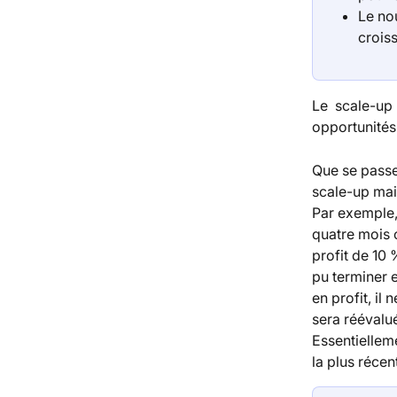
Le no
crois
Le scale-up
opportunités
Que se passe-
scale-up mais
Par exemple,
quatre mois c
profit de 10 
pu terminer e
en profit, il
sera réévalué
Essentielleme
la plus récen