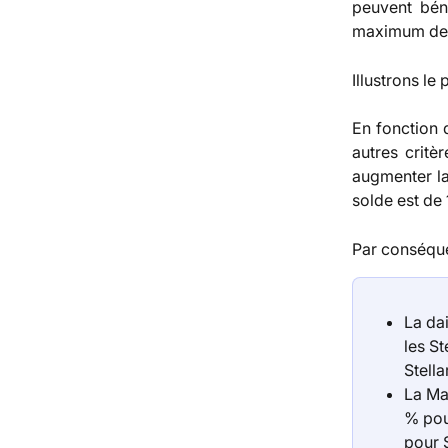
peuvent bén
maximum de 4
Illustrons l
En fonction 
autres critè
augmenter la
solde est de
Par conséque
La dai
les S
Stella
La Ma
% pour
pour S