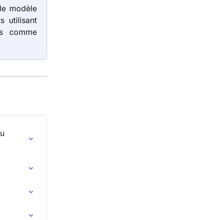
 le modèle
 utilisant
cès comme
u 