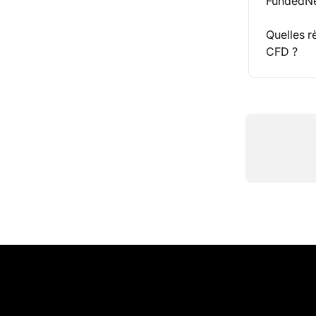
FundedNe
Quelles r
CFD ?