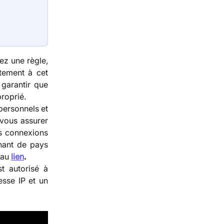
nez une règle,
tement à cet
 garantir que
roprié.
 personnels et
 vous assurer
es connexions
nant de pays
r au
lien
.
t autorisé à
esse IP et un