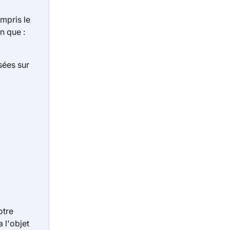
mpris le 
n que :
sées sur 
otre 
 l'objet 