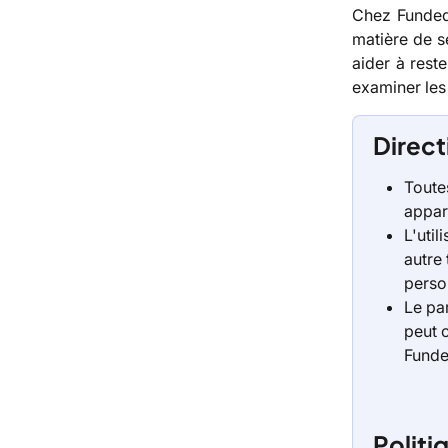
Chez Funded
matière de s
aider à rest
examiner les 
Direct
Toutes
appar
L'util
autre 
person
Le par
peut 
Funde
Politi