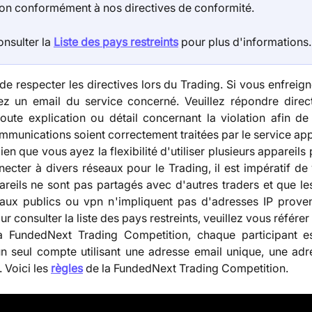
ion conformément à nos directives de conformité.
onsulter la 
Liste des pays restreints
 pour plus d'informations.
l de respecter les directives lors du Trading. Si vous enfreig
ez un email du service concerné. Veuillez répondre direc
oute explication ou détail concernant la violation afin de
ommunications soient correctement traitées par le service app
en que vous ayez la flexibilité d'utiliser plusieurs appareils
ecter à divers réseaux pour le Trading, il est impératif de
reils ne sont pas partagés avec d'autres traders et que l
eaux publics ou vpn n'impliquent pas d'adresses IP prove
our consulter la liste des pays restreints, veuillez vous référe
a FundedNext Trading Competition, chaque participant es
un seul compte utilisant une adresse email unique, une adr
. Voici les
règles
de la FundedNext Trading Competition.