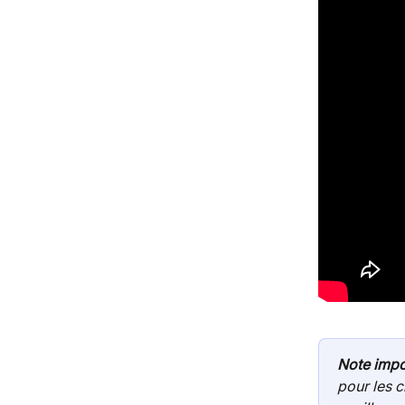
Note impor
pour les c