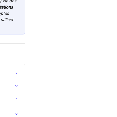
)
 via des 
tations 
mptes 
tiliser 