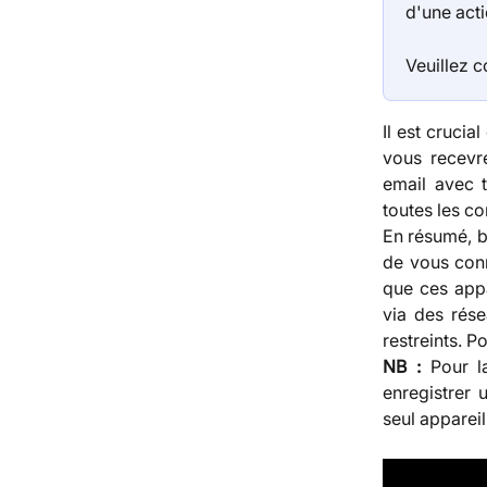
d'une act
Veuillez c
Il est crucia
vous recevr
email avec t
toutes les c
En résumé, bi
de vous conn
que ces appa
via des rés
restreints. P
NB :
Pour l
enregistrer 
seul appareil