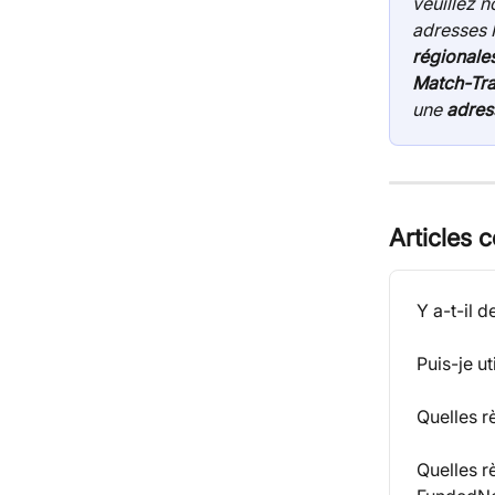
veuillez n
adresses I
régionale
Match-Tr
une 
adres
Articles 
Y a-t-il 
Puis-je ut
Quelles r
Quelles r