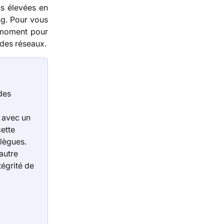
s élevées en
ng. Pour vous
n moment pour
 des réseaux.
des 
 avec un 
ette 
llègues.
autre 
égrité de 