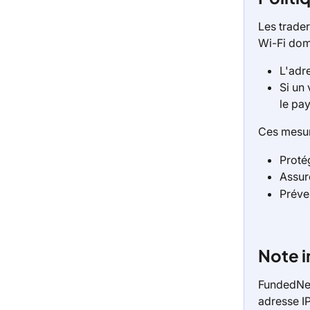
Les trade
Wi-Fi dom
L'adr
Si un 
le pay
Ces mesur
Proté
Assur
Préven
Note i
FundedNext
adresse IP