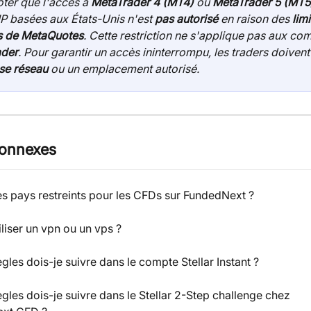
oter que l'accès à 
MetaTrader 4 (MT4)
 ou 
MetaTrader 5 (MT5
P basées aux États-Unis n'est 
pas autorisé
 en raison des 
limi
s de MetaQuotes
. Cette restriction ne s'applique pas aux co
ader
. Pour garantir un accès ininterrompu, les traders doivent u
se réseau
 ou un emplacement autorisé.
connexes
des pays restreints pour les CFDs sur FundedNext ?
iliser un vpn ou un vps ?
ègles dois-je suivre dans le compte Stellar Instant ?
ègles dois-je suivre dans le Stellar 2-Step challenge chez 