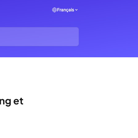
Français
ing et