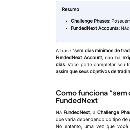
Resumo
Challenge Phases:
Possuem 
FundedNext Accounts:
Não 
A frase
“sem dias mínimos de trad
FundedNext Account
, não há
exi
dias
. Você pode completar seu t
assim que seus objetivos de tradi
Como funciona “sem di
FundedNext
Na
FundedNext
, a
Challenge Pha
que varia dependendo do tipo de 
No entanto, uma vez que você 