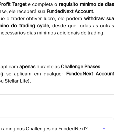
Profit Target
e completa o
requisito mínimo de dias
ase, ele receberá sua
FundedNext Account
.
e o trader obtiver lucro, ele poderá
withdraw sua
ino do trading cycle
, desde que todas as outras
ecessários dias mínimos adicionais de trading.
e aplicam
apenas
durante as
Challenge Phases
.
ng
se aplicam em qualquer
FundedNext Account
u Stellar Lite).
 Trading nos Challenges da FundedNext?