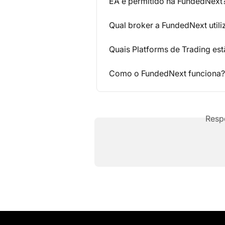
EA é permitido na FundedNext
Qual broker a FundedNext utili
Quais Platforms de Trading estã
Como o FundedNext funciona?
Resp