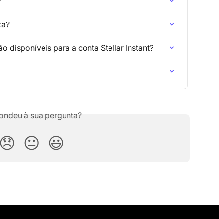
?
za?
o disponíveis para a conta Stellar Instant?
ondeu à sua pergunta?
😞
😐
😃